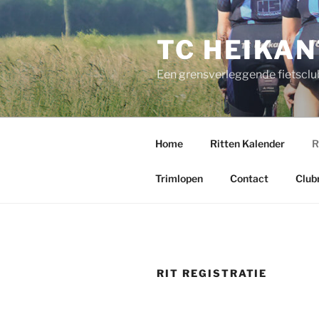
Ga
naar
TC HEIKAN
de
inhoud
Een grensverleggende fietsclu
Home
Ritten Kalender
R
Trimlopen
Contact
Club
RIT REGISTRATIE