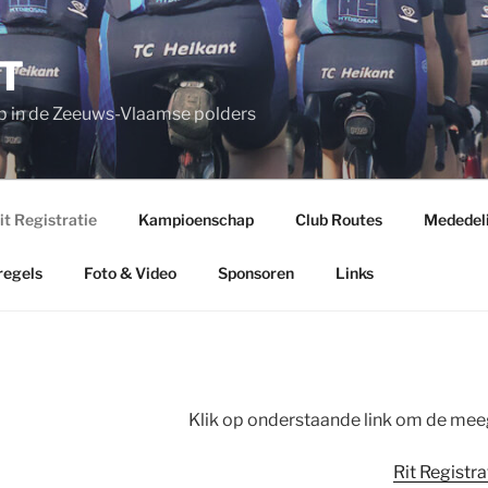
T
b in de Zeeuws-Vlaamse polders
it Registratie
Kampioenschap
Club Routes
Mededel
regels
Foto & Video
Sponsoren
Links
Klik op onderstaande link om de meeg
Rit Registra